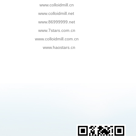
www.colloidmill.cn
www.colloidmill.net
www.86999999.net
www.7stars.com.cn
www.colloidmill.com.cn
www.haostars.cn