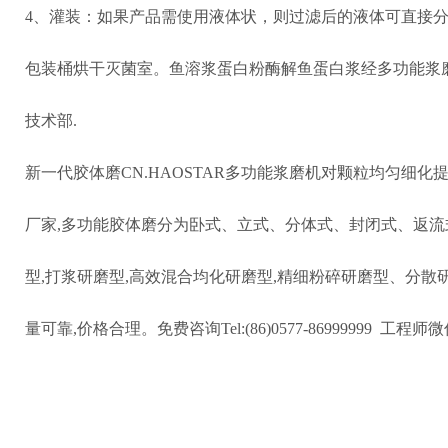
4
、灌装：如果产品需使用液体状，则过滤后的液体可直接
包装桶烘干灭菌室。鱼溶浆蛋白粉酶解鱼蛋白浆经多功能浆
技术部
.
新一代胶体磨CN.HAOSTAR多功能浆磨机对颗粒均匀细化
厂家
,
多功能胶体磨分为卧式、立式、分体式、封闭式、返流
型
,
打浆研磨型
,
高效混合均化研磨型
,
精细粉碎研磨型、分散
量可靠
,
价格合理。免费咨询
Tel:(86)0577-86999999
工程师微