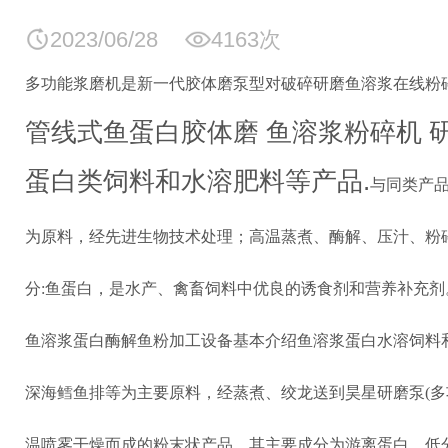
2023/06/28
4163次
多功能浆磨机是新一代胶体磨泵型对破碎研磨鱼溶浆在线粉
管线式鱼蛋白胶体磨
鱼溶浆粉碎机
蛋白类饲料和水溶肥料等产品
.
与同类产
为原料，经先进生物技术处理；高温蒸煮、酶解、压汁、粉
分
:
鱼蛋白，是水产、禽畜饲料中优良的诱食剂和营养补充剂
鱼溶浆蛋白酶解鱼粉加工设备基本介绍鱼溶浆蛋白水溶饲料
深海鳕鱼排等为主要原料，经蒸煮、绞龙送到昊星研磨泵
(
多
温喷雾干燥而成的粉末状产品。其主要成分为游离蛋白、低