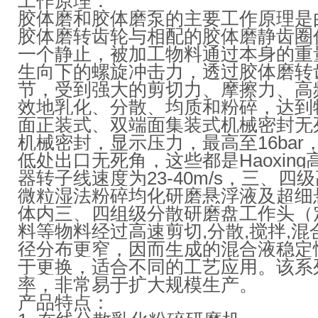
工作原理：
胶体磨和胶体磨泵的主要工作原理是
胶体磨转齿轮与相配的胶体磨静齿圈
一个静止，被加工物料通过本身的重
生向下的螺旋冲击力，透过
胶体磨转
节
，
受到强大的剪切力、摩擦力、高
效地乳化、分散、均质和粉碎，达到
面正装式、双端面集装式机械密封无
机械密封，显示压力，最高至16ba
低处出口无死角，这些都是Haoxing
器转子线速度为23
-40m
/s，三、四
微粒湿法粉碎均化研磨悬浮液及超细
体内三、四组级分散研磨盘工作头（
料等物料经过高速剪切,分散,搅拌,混
径分布更窄，因而生成的混合液稳定
于更换，适合不同的工艺应用。该系
率，非常易于扩大规模生产。
产品特点
：