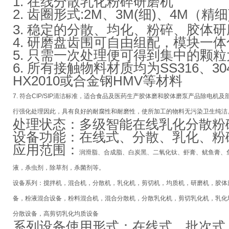
1. 在线分散乳化粉碎研磨机
2. 齿圈形式:2M、
3M
(细)、
4M
（精细
3. 稳定的分散、均化、粉碎、胶体
4. 研磨盘齿围可自由组配，模块一
5. 只需一次处理便可得到集中的颗
6. 所有接触物料材质均为SS316、3
HX2010或合金钢HMV等材料
7. 符合CIP/SIP清洁标准，适合食品及医药生产
胶体磨和胶体磨泵
产品除电机及
行强化处理因此，具有良好的耐腐性和耐磨性，使所加工的物料无污染卫生纯洁
处理状态：多级智能在线乳化分散粉
设备功能：在线式、分散、乳化、粉
应用范围
：
润滑脂、合成脂、白炭黑、二氧化钛、虾膏、鱿鱼膏、
液，杀虫剂，除草剂，杀菌剂等。
设备系列：搅拌机，混合机，分散机，乳化机，剪切机，均质机，研磨机，胶体
备，粉液混合设备，粉料混合机，混合分散机，分散乳化机，剪切乳化机，乳化
分散设备，高剪切乳化均质设备
系列设备使用形式：在线式，批次式