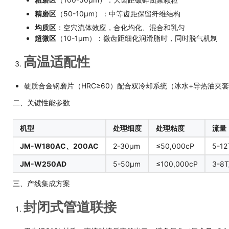
精磨区
（50-10μm）：中等齿距保留纤维结构
均质区
：空穴流体效应
，合化
均化、混合和乳匀
超微区
（10-1μm）：微齿距细化润滑脂时
，
同时脱气机制
高温适配性
硬质合金钢磨片（HRC≥60）配合双冷却系统（冰水+导热油夹
二、关键性能参数
机型
处理细度
处理粘度
流量
JM-W180AC、200AC
2-30μm
≤50,000cP
5-12
JM-W250AD
5-50μm
≤100,000cP
3-8T
三、产线集成方案
封闭式管道联接