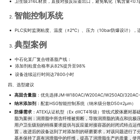
卫生级316L材质，直接对接反应釜出口，避免氧化（氧含量<0.1
智能控制系统
PLC实时监测粘度、温度（±2℃）、压力（10bar防爆设计），适配N
典型案例
中石化某厂复合锂基脂产线：
添加剂粒度合格率从82%提升至98%
设备连续运行时间达7800小时
四、选型建议
高固含量脂
：优先选择JM-W180AC/W200AC/W250AD/
纳米添加剂
：配套HSG智能控制系统（纳米级分散D50≤2μm）
防爆需求
：ATEX认证机型（Ex dⅡCT4等级）管线式
胶体磨对基
脂为案例：润滑脂中所含纤维被剪断，导致润滑脂的滴点和抗极压性
用户卫生级别的特殊要求提供与反应釜对接容器的封闭式特点运
置，改进后的设备达到了对添加剂的研磨要求，对该问题进行了分
基本保持了原有润滑脂中的纤维，提高了润滑脂生产的质量，使