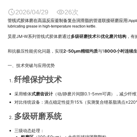
2026/04/29
26次
管线式胶体磨在高温反应釜制备复合润滑脂的管道联接研磨应用:
Appli
lubricating grease in high-temperature reaction kettle.
昊星JM-W系列管线式胶体磨通过
多级研磨技术
和
优化磨片结构
，有
和抗极压性能劣化问题，实现
2-50μm精细均质
与1
8000小时连续
一、技术突破与应用优势
纤维保护技术
采用锥体
式磨齿设计
（动/静磨片间隙0.1-5mm可调），减少纤维
对比传统设备：滴点稳定性提升15%（实测复合锂基脂滴点≥220
多级研磨系统
三级动态处理：
粗磨区
（100-50μm）：大齿距破碎团聚颗粒