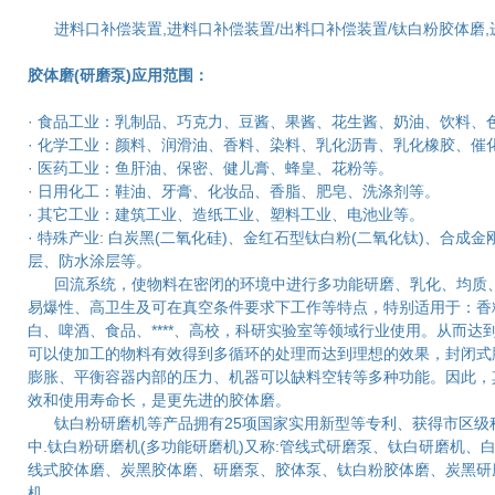
进料口补偿装置,进料口补偿装置/出料口补偿装置/钛白粉胶体磨,
胶体磨(研磨泵)应用范围：
· 食品工业：乳制品、巧克力、豆酱、果酱、花生酱、奶油、饮料、
· 化学工业：颜料、润滑油、香料、染料、乳化沥青、乳化橡胶、催
· 医药工业：鱼肝油、保密、健儿膏、蜂皇、花粉等。
· 日用化工：鞋油、牙膏、化妆品、香脂、肥皂、洗涤剂等。
· 其它工业：建筑工业、造纸工业、塑料工业、电池业等。
· 特殊产业: 白炭黑(二氧化硅)、金红石型钛白粉(二氧化钛)、
层、防水涂层等。
回流系统，使物料在密闭的环境中进行多功能研磨、乳化、均质、
易爆性、高卫生及可在真空条件要求下工作等特点，特别适用于：香
白、啤酒、食品、****、高校，科研实验室等领域行业使用。从而
可以使加工的物料有效得到多循环的处理而达到理想的效果，封闭式
膨胀、平衡容器内部的压力、机器可以缺料空转等多种功能。因此，
效和使用寿命长，是更先进的胶体磨。
钛白粉研磨机等产品拥有25项国家实用新型等专利、获得市区级
中.钛白粉研磨机(多功能研磨机)又称:管线式研磨泵、钛白研磨机、
线式胶体磨、炭黑胶体磨、研磨泵、胶体泵、钛白粉胶体磨、炭黑研
机.