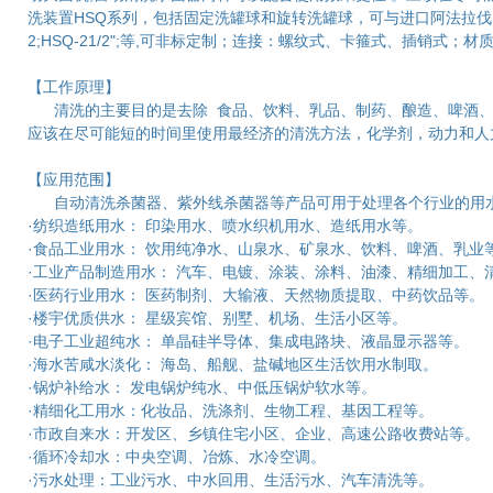
洗装置HSQ系列，包括固定洗罐球和旋转洗罐球，可与进口阿法拉伐、APV
2;HSQ-21/2";等,可非标定制；连接：螺纹式、卡箍式、插销式；材
【工作原理】
清洗的主要目的是去除 食品、饮料、乳品、制药、酿造、啤酒、
应该在尽可能短的时间里使用最经济的清洗方法，化学剂，动力和人
【应用范围】
自动清洗杀菌器、紫外线杀菌器等产品可用于处理各个行业的用水
·纺织造纸用水： 印染用水、喷水织机用水、造纸用水等。
·食品工业用水： 饮用纯净水、山泉水、矿泉水、饮料、啤酒、乳业
·工业产品制造用水： 汽车、电镀、涂装、涂料、油漆、精细加工、
·医药行业用水： 医药制剂、大输液、天然物质提取、中药饮品等。
·楼宇优质供水： 星级宾馆、别墅、机场、生活小区等。
·电子工业超纯水： 单晶硅半导体、集成电路块、液晶显示器等。
·海水苦咸水淡化： 海岛、船舰、盐碱地区生活饮用水制取。
·锅炉补给水： 发电锅炉纯水、中低压锅炉软水等。
·精细化工用水：化妆品、洗涤剂、生物工程、基因工程等。
·市政自来水：开发区、乡镇住宅小区、企业、高速公路收费站等。
·循环冷却水：中央空调、冶炼、水冷空调。
·污水处理：工业污水、中水回用、生活污水、汽车清洗等。