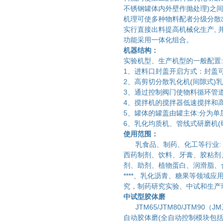
不锈钢罐体内外壁作抛处理)之
机理可使多种物料配者分级分散
实行直接出料提高机械化生产, 
功能采用一体化组合。
机器结构：
实验机型、生产机型的一般配置
1、进料口封盖开启方式：封盖
2、高剪切分散乳化机(间隙式)
3、通过控制阀门使物料循环管
4、搅拌机的搅拌器低速搅拌和
5、罐体的罐盖由罐主体:分为
6、乳化均质机、管线式研磨机
使用范围：
乳食品、制药、化工等行业: 
西药制剂、饮料、牙膏、胶粘剂
剂、助剂、植物蛋白、润滑脂、
****、乳化沥青、糖果等领域
究，制药研究实验、中试和生产
中试型胶体磨
JTM65/JTM80/JTM9
自动胶体磨(全自动控制模块包