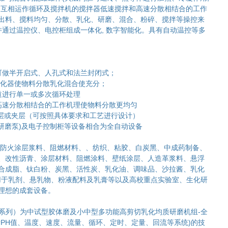
间互相运作循环及搅拌机的搅拌器低速搅拌和高速分散相结合的工作
出料、搅料均匀、分散、乳化、研磨、混合、粉碎、搅拌等操控来
并通过温控仪、电控柜组成一体化, 数字智能化。具有自动温控等多
:
可做半开启式、人孔式和法兰封闭式；
乳化器使物料分散乳化混合使充分；
道进行单一或多次循环处理
高速分散相结合的工作机理使物料分散更均匀
单层或夹层（可按照具体要求和工艺进行设计）
(研磨泵)及电子控制柜等设备相合为全自动设备
防火涂层浆料、阻燃材料、、纺织、粘胶、白炭黑、中成药制备、
、改性沥青、涂层材料、阻燃涂料、壁纸涂层、人造革浆料、悬浮
合成脂、钛白粉、炭黑、活性炭、乳化油、调味品、沙拉酱、乳化
应用于乳剂、悬乳物、粉液配料及乳膏等以及高校重点实验室、生化研
理想的成套设备。
0（JM系列）为中试型胶体磨及小中型多功能高剪切乳化均质研磨机组-全
括PH值、温度、速度、流量、循环、定时、定量、回流等系统)的技